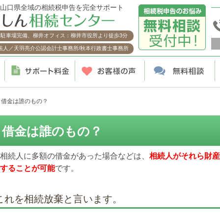
山口県全域の相続税申告を完全サポート
分駐車場完備、柳井オフィス：柳井市役所より徒歩3分
法人／天羽亮介公認会計士事務所/秋本行政書士事務所
>
借金は誰のもの？
借金は誰のもの？
相続人に多額の借金があった場合などは、
相続人がそれら財産
することが可能
です。
これを相続放棄と言います。