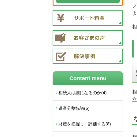
プ
よ
相
Content menu
相
相続人は誰になるのか
(4)
立
遺産分割協議
(5)
財産を把握し、評価する
(8)