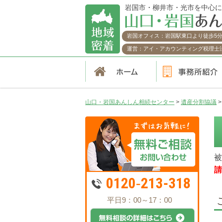
岩国市・柳井市・光市を中心に
岩国オフィス：岩国駅東口より徒歩5
運営：アイ・アカウンティング税理士
山口・岩国あんしん相続センター
>
遺産分割協議
被
請
0120‐213-318
平日9：00～17：00